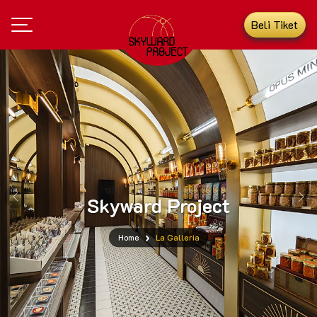
Beli Tiket
Skyward Project
Previous
Nex
Home
La Galleria